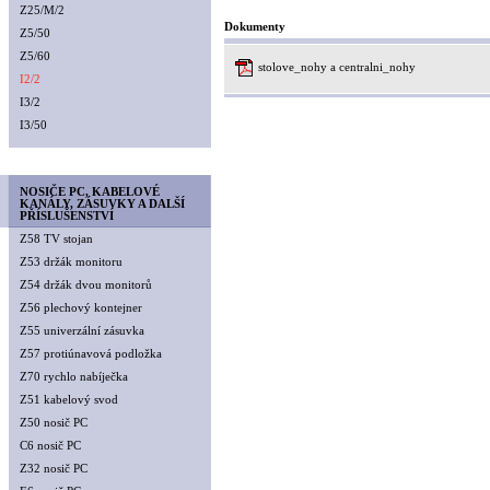
Z25/M/2
Dokumenty
Z5/50
Z5/60
stolove_nohy a centralni_nohy
I2/2
I3/2
I3/50
NOSIČE PC, KABELOVÉ
KANÁLY, ZÁSUVKY A DALŠÍ
PŘÍSLUŠENSTVÍ
Z58 TV stojan
Z53 držák monitoru
Z54 držák dvou monitorů
Z56 plechový kontejner
Z55 univerzální zásuvka
Z57 protiúnavová podložka
Z70 rychlo nabíječka
Z51 kabelový svod
Z50 nosič PC
C6 nosič PC
Z32 nosič PC