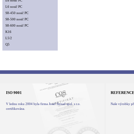
E6 nosič PC
L6 nosič PC
S8-450 nosič PC
S8-500 nosič PC
S8-600 nosič PC
K16
L5/2
Q5
ISO 9001
REFERENC
V lednu roku 2004 byla firma Josef Strnad spol. s r.o.
Naše výrobky při
certifikována.