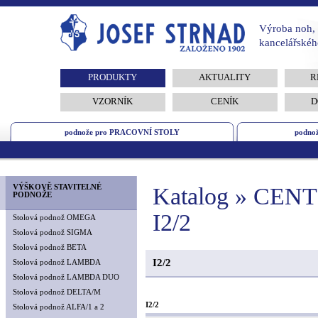
Výroba noh, 
kancelářskéh
PRODUKTY
AKTUALITY
R
VZORNÍK
CENÍK
D
podnože pro PRACOVNÍ STOLY
podno
VÝŠKOVĚ STAVITELNÉ
Katalog » CE
PODNOŽE
I2/2
Stolová podnož OMEGA
Stolová podnož SIGMA
Stolová podnož BETA
I2/2
Stolová podnož LAMBDA
Stolová podnož LAMBDA DUO
Stolová podnož DELTA/M
I2/2
Stolová podnož ALFA/1 a 2