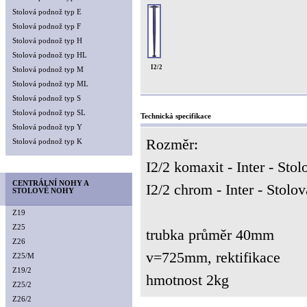
Stolová podnož typ E
Stolová podnož typ F
Stolová podnož typ H
Stolová podnož typ HL
I2/2
Stolová podnož typ M
Stolová podnož typ ML
Stolová podnož typ S
Stolová podnož typ SL
Technická specifikace
Stolová podnož typ Y
Rozměr:
Stolová podnož typ K
I2/2 komaxit - Inter - Stol
CENTRÁLNÍ NOHY A
I2/2 chrom - Inter - Stolov
STOLOVÉ NOHY
Z19
Z25
trubka průměr 40mm
Z26
v=725mm, rektifikace
Z25/M
Z19/2
hmotnost 2kg
Z25/2
Z26/2