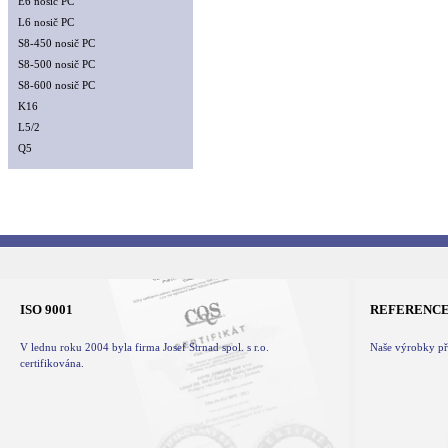
E6 nosič PC
L6 nosič PC
S8-450 nosič PC
S8-500 nosič PC
S8-600 nosič PC
K16
L5/2
Q5
ISO 9001
REFERENC
V lednu roku 2004 byla firma Josef Strnad spol. s r.o.
Naše výrobky při
certifikována.