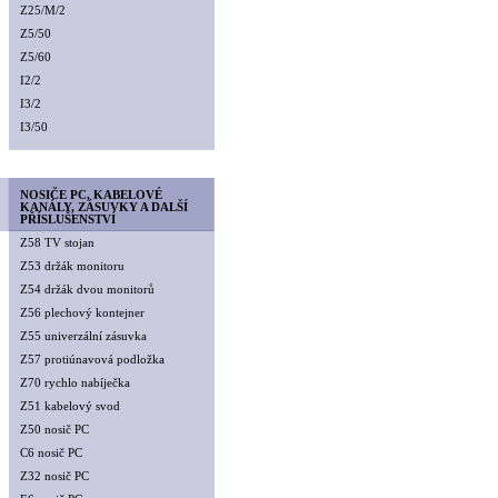
Z25/M/2
Z5/50
Z5/60
I2/2
I3/2
I3/50
NOSIČE PC, KABELOVÉ
KANÁLY, ZÁSUVKY A DALŠÍ
PŘÍSLUŠENSTVÍ
Z58 TV stojan
Z53 držák monitoru
Z54 držák dvou monitorů
Z56 plechový kontejner
Z55 univerzální zásuvka
Z57 protiúnavová podložka
Z70 rychlo nabíječka
Z51 kabelový svod
Z50 nosič PC
C6 nosič PC
Z32 nosič PC