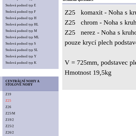
Stolová podnož typ E
Z25 komaxit - Noha s k
Stolová podnož typ F
Stolová podnož typ H
Z25 chrom - Noha s kru
Stolová podnož typ HL
Z25 nerez - Noha s kruh
Stolová podnož typ M
Stolová podnož typ ML
pouze krycí plech podstavc
Stolová podnož typ S
Stolová podnož typ SL
Stolová podnož typ Y
V = 725mm, podstavec pl
Stolová podnož typ K
Hmotnost 19,5kg
CENTRÁLNÍ NOHY A
STOLOVÉ NOHY
Z19
Z25
Z26
Z25/M
Z19/2
Z25/2
Z26/2