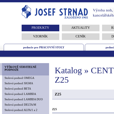
Výroba noh, 
kancelářskéh
PRODUKTY
AKTUALITY
R
VZORNÍK
CENÍK
D
podnože pro PRACOVNÍ STOLY
podno
VÝŠKOVĚ STAVITELNÉ
Katalog » CE
PODNOŽE
Z25
Stolová podnož OMEGA
Stolová podnož SIGMA
Stolová podnož BETA
Z25
Stolová podnož LAMBDA
Stolová podnož LAMBDA DUO
Stolová podnož DELTA/M
Z25
Stolová podnož ALFA/1 a 2