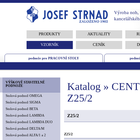
Výroba noh, 
kancelářskéh
PRODUKTY
AKTUALITY
R
VZORNÍK
CENÍK
D
podnože pro PRACOVNÍ STOLY
podno
VÝŠKOVĚ STAVITELNÉ
Katalog » CE
PODNOŽE
Z25/2
Stolová podnož OMEGA
Stolová podnož SIGMA
Stolová podnož BETA
Z25/2
Stolová podnož LAMBDA
Stolová podnož LAMBDA DUO
Stolová podnož DELTA/M
Z25/2
Stolová podnož ALFA/1 a 2