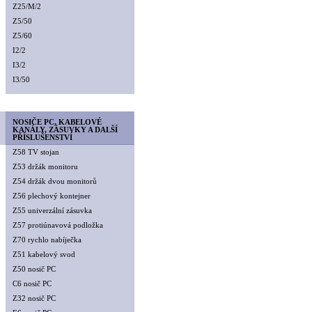
Z25/M/2
Z5/50
Z5/60
I2/2
I3/2
I3/50
NOSIČE PC, KABELOVÉ
KANÁLY, ZÁSUVKY A DALŠÍ
PŘÍSLUŠENSTVÍ
Z58 TV stojan
Z53 držák monitoru
Z54 držák dvou monitorů
Z56 plechový kontejner
Z55 univerzální zásuvka
Z57 protiúnavová podložka
Z70 rychlo nabíječka
Z51 kabelový svod
Z50 nosič PC
C6 nosič PC
Z32 nosič PC