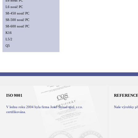
E6 nosič PC
L6 nosič PC
S8-450 nosič PC
S8-500 nosič PC
S8-600 nosič PC
K16
L5/2
Q5
ISO 9001
REFERENC
V lednu roku 2004 byla firma Josef Strnad spol. s r.o.
Naše výrobky při
certifikována.