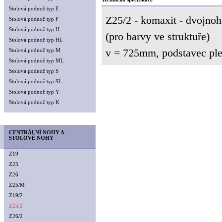
Stolová podnož typ E
Z25/2 - komaxit - dvojn
Stolová podnož typ F
Stolová podnož typ H
(pro barvy ve struktuře)
Stolová podnož typ HL
v = 725mm, podstavec pl
Stolová podnož typ M
Stolová podnož typ ML
Stolová podnož typ S
Stolová podnož typ SL
Stolová podnož typ Y
Stolová podnož typ K
CENTRÁLNÍ NOHY A
STOLOVÉ NOHY
Z19
Z25
Z26
Z25/M
Z19/2
Z25/2
Z26/2