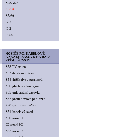
Z25/M/2
Z5/50
Z5/60
I2/2
I3/2
I3/50
NOSIČE PC, KABELOVÉ
KANÁLY, ZÁSUVKY A DALŠÍ
PŘÍSLUŠENSTVÍ
Z58 TV stojan
Z53 držák monitoru
Z54 držák dvou monitorů
Z56 plechový kontejner
Z55 univerzální zásuvka
Z57 protiúnavová podložka
Z70 rychlo nabíječka
Z51 kabelový svod
Z50 nosič PC
C6 nosič PC
Z32 nosič PC