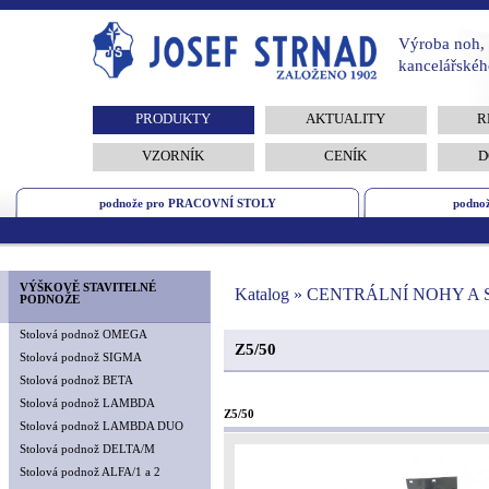
Výroba noh, 
kancelářskéh
PRODUKTY
AKTUALITY
R
VZORNÍK
CENÍK
D
podnože pro PRACOVNÍ STOLY
podno
VÝŠKOVĚ STAVITELNÉ
Katalog » CENTRÁLNÍ NOHY A
PODNOŽE
Stolová podnož OMEGA
Z5/50
Stolová podnož SIGMA
Stolová podnož BETA
Stolová podnož LAMBDA
Z5/50
Stolová podnož LAMBDA DUO
Stolová podnož DELTA/M
Stolová podnož ALFA/1 a 2