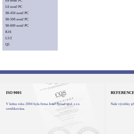
E6 nosič PC
L6 nosič PC
S8-450 nosič PC
S8-500 nosič PC
S8-600 nosič PC
K16
L5/2
Q5
ISO 9001
REFERENC
V lednu roku 2004 byla firma Josef Strnad spol. s r.o.
Naše výrobky při
certifikována.