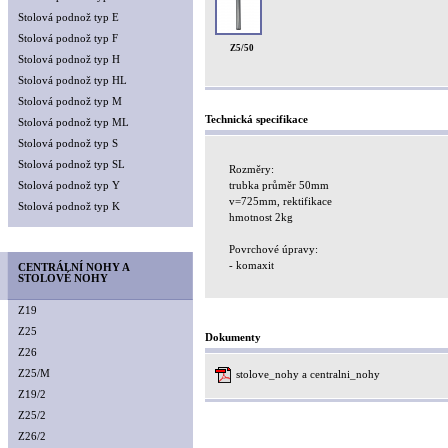
Stolová podnož typ E
Stolová podnož typ F
Z5/50
Stolová podnož typ H
Stolová podnož typ HL
Stolová podnož typ M
Technická specifikace
Stolová podnož typ ML
Stolová podnož typ S
Stolová podnož typ SL
Rozměry:
Stolová podnož typ Y
trubka průměr 50mm
v=725mm, rektifikace
Stolová podnož typ K
hmotnost 2kg
Povrchové úpravy:
- komaxit
CENTRÁLNÍ NOHY A
STOLOVÉ NOHY
Z19
Z25
Dokumenty
Z26
Z25/M
stolove_nohy a centralni_nohy
Z19/2
Z25/2
Z26/2