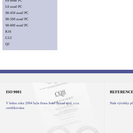
E6 nosič PC
L6 nosič PC
S8-450 nosič PC
S8-500 nosič PC
S8-600 nosič PC
K16
L5/2
Q5
ISO 9001
REFERENC
V lednu roku 2004 byla firma Josef Strnad spol. s r.o.
Naše výrobky při
certifikována.