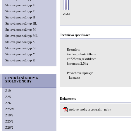
Stolová podnož typ E
Stolová podnož typ F
Z5/60
Stolová podnož typ H
Stolová podnož typ HL
Stolová podnož typ M
Technická specifikace
Stolová podnož typ ML
Stolová podnož typ S
Stolová podnož typ SL
Rozměry:
Stolová podnož typ Y
trubka průměr 60mm
v=725mm,rektifikace
Stolová podnož typ K
hmotnost 2,5kg
Povrchové úpravy:
- komaxit
CENTRÁLNÍ NOHY A
STOLOVÉ NOHY
Z19
Z25
Dokumenty
Z26
Z25/M
stolove_nohy a centralni_nohy
Z19/2
Z25/2
Z26/2