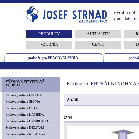
Výroba noh, 
kancelářskéh
PRODUKTY
AKTUALITY
R
VZORNÍK
CENÍK
D
podnože pro PRACOVNÍ STOLY
podno
VÝŠKOVĚ STAVITELNÉ
Katalog » CENTRÁLNÍ NOHY A
PODNOŽE
Stolová podnož OMEGA
Z5/60
Stolová podnož SIGMA
Stolová podnož BETA
Stolová podnož LAMBDA
Z5/60
Stolová podnož LAMBDA DUO
Stolová podnož DELTA/M
Stolová podnož ALFA/1 a 2