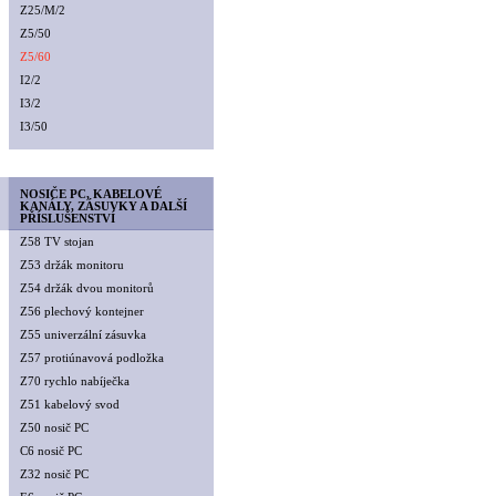
Z25/M/2
Z5/50
Z5/60
I2/2
I3/2
I3/50
NOSIČE PC, KABELOVÉ
KANÁLY, ZÁSUVKY A DALŠÍ
PŘÍSLUŠENSTVÍ
Z58 TV stojan
Z53 držák monitoru
Z54 držák dvou monitorů
Z56 plechový kontejner
Z55 univerzální zásuvka
Z57 protiúnavová podložka
Z70 rychlo nabíječka
Z51 kabelový svod
Z50 nosič PC
C6 nosič PC
Z32 nosič PC