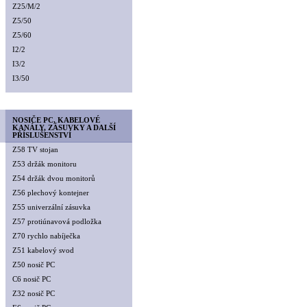
Z25/M/2
Z5/50
Z5/60
I2/2
I3/2
I3/50
NOSIČE PC, KABELOVÉ
KANÁLY, ZÁSUVKY A DALŠÍ
PŘÍSLUŠENSTVÍ
Z58 TV stojan
Z53 držák monitoru
Z54 držák dvou monitorů
Z56 plechový kontejner
Z55 univerzální zásuvka
Z57 protiúnavová podložka
Z70 rychlo nabíječka
Z51 kabelový svod
Z50 nosič PC
C6 nosič PC
Z32 nosič PC