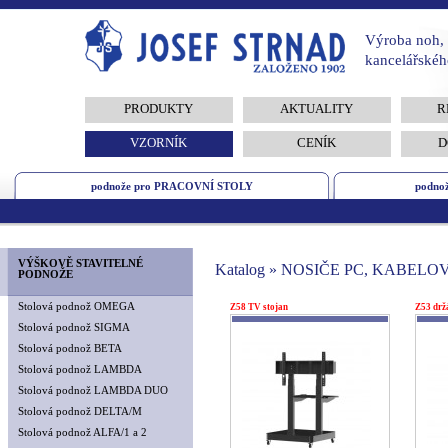
Výroba noh, 
kancelářskéh
PRODUKTY
AKTUALITY
R
VZORNÍK
CENÍK
D
podnože pro PRACOVNÍ STOLY
podno
VÝŠKOVĚ STAVITELNÉ
Katalog » NOSIČE PC, KABEL
PODNOŽE
Stolová podnož OMEGA
Z58 TV stojan
Z53 drž
Stolová podnož SIGMA
Stolová podnož BETA
Stolová podnož LAMBDA
Stolová podnož LAMBDA DUO
Stolová podnož DELTA/M
Stolová podnož ALFA/1 a 2