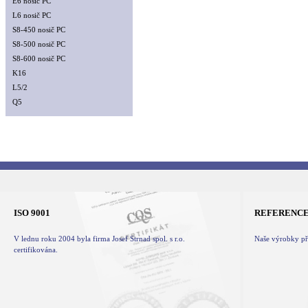
E6 nosič PC
L6 nosič PC
S8-450 nosič PC
S8-500 nosič PC
S8-600 nosič PC
K16
L5/2
Q5
ISO 9001
REFERENC
V lednu roku 2004 byla firma Josef Strnad spol. s r.o.
Naše výrobky při
certifikována.