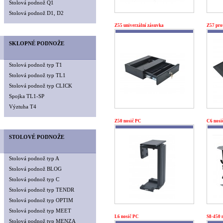
Stolová podnož Q1
Stolová podnož D1, D2
Z55 univerzální zásuvka
Z57 pro
SKLOPNÉ PODNOŽE
Stolová podnož typ T1
Stolová podnož typ TL1
Stolová podnož typ CLICK
Spojka TL1-SP
Výztuha T4
Z50 nosič PC
C6 nosi
STOLOVÉ PODNOŽE
Stolová podnož typ A
Stolová podnož BLOG
Stolová podnož typ C
Stolová podnož typ TENDR
Stolová podnož typ OPTIM
Stolová podnož typ MEET
L6 nosič PC
S8-450 
Stolová podnož typ MENZA