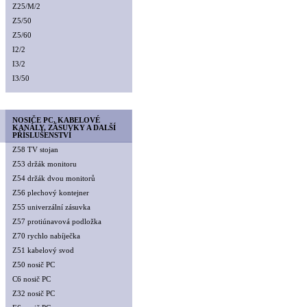
Z25/M/2
Z5/50
Z5/60
I2/2
I3/2
I3/50
NOSIČE PC, KABELOVÉ
KANÁLY, ZÁSUVKY A DALŠÍ
PŘÍSLUŠENSTVÍ
Z58 TV stojan
Z53 držák monitoru
Z54 držák dvou monitorů
Z56 plechový kontejner
Z55 univerzální zásuvka
Z57 protiúnavová podložka
Z70 rychlo nabíječka
Z51 kabelový svod
Z50 nosič PC
C6 nosič PC
Z32 nosič PC