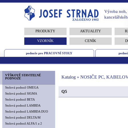
Výroba noh, 
kancelářskéh
PRODUKTY
AKTUALITY
R
VZORNÍK
CENÍK
D
podnože pro PRACOVNÍ STOLY
podno
VÝŠKOVĚ STAVITELNÉ
Katalog » NOSIČE PC, KABEL
PODNOŽE
Stolová podnož OMEGA
Q5
Stolová podnož SIGMA
Stolová podnož BETA
Stolová podnož LAMBDA
Stolová podnož LAMBDA DUO
Stolová podnož DELTA/M
Stolová podnož ALFA/1 a 2