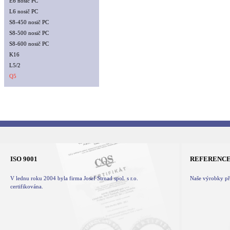
E6 nosič PC
L6 nosič PC
S8-450 nosič PC
S8-500 nosič PC
S8-600 nosič PC
K16
L5/2
Q5
ISO 9001
REFERENC
V lednu roku 2004 byla firma Josef Strnad spol. s r.o.
Naše výrobky při
certifikována.