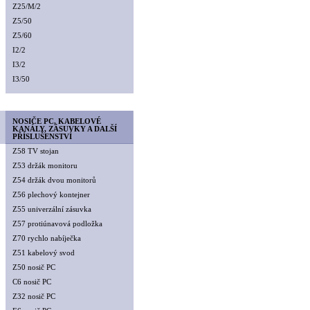
Z25/M/2
Z5/50
Z5/60
I2/2
I3/2
I3/50
NOSIČE PC, KABELOVÉ
KANÁLY, ZÁSUVKY A DALŠÍ
PŘÍSLUŠENSTVÍ
Z58 TV stojan
Z53 držák monitoru
Z54 držák dvou monitorů
Z56 plechový kontejner
Z55 univerzální zásuvka
Z57 protiúnavová podložka
Z70 rychlo nabíječka
Z51 kabelový svod
Z50 nosič PC
C6 nosič PC
Z32 nosič PC