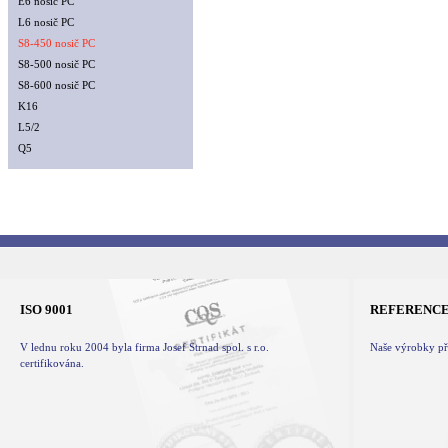
E6 nosič PC
L6 nosič PC
S8-450 nosič PC
S8-500 nosič PC
S8-600 nosič PC
K16
L5/2
Q5
ISO 9001
REFERENC
V lednu roku 2004 byla firma Josef Strnad spol. s r.o.
Naše výrobky při
certifikována.