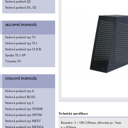
Stolová podnož Q1
Stolová podnož D1, D2
SKLOPNÉ PODNOŽE
Stolová podnož typ T1
Stolová podnož typ TL1
Stolová podnož typ CLICK
Spojka TL1-SP
Výztuha T4
STOLOVÉ PODNOŽE
Stolová podnož typ A
Stolová podnož BLOG
Stolová podnož typ C
Stolová podnož typ TENDR
Technická specifikace
Stolová podnož typ OPTIM
Stolová podnož typ MEET
Rozměry: š = 180-240mm, děrování pr. 7mm
Stolová podnož typ MENZA
v = 450mm