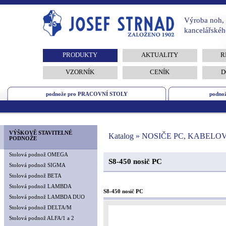
Výroba noh, 
kancelářskéh
PRODUKTY
AKTUALITY
R
VZORNÍK
CENÍK
D
podnože pro PRACOVNÍ STOLY
podno
VÝŠKOVĚ STAVITELNÉ
Katalog » NOSIČE PC, KABELO
PODNOŽE
Stolová podnož OMEGA
S8-450 nosič PC
Stolová podnož SIGMA
Stolová podnož BETA
Stolová podnož LAMBDA
S8-450 nosič PC
Stolová podnož LAMBDA DUO
Stolová podnož DELTA/M
Stolová podnož ALFA/1 a 2