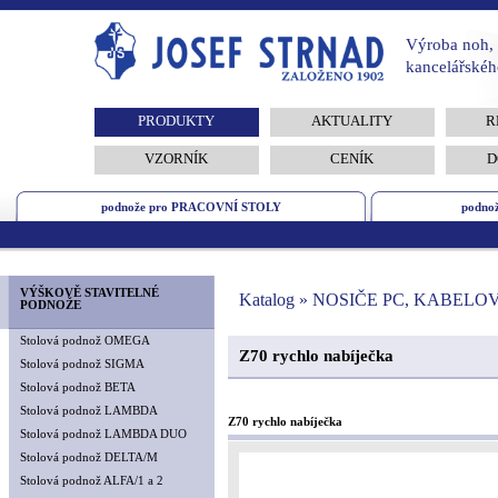
Výroba noh, 
kancelářskéh
PRODUKTY
AKTUALITY
R
VZORNÍK
CENÍK
D
podnože pro PRACOVNÍ STOLY
podno
VÝŠKOVĚ STAVITELNÉ
Katalog » NOSIČE PC, KABELOV
PODNOŽE
Stolová podnož OMEGA
Z70 rychlo nabíječka
Stolová podnož SIGMA
Stolová podnož BETA
Stolová podnož LAMBDA
Z70 rychlo nabíječka
Stolová podnož LAMBDA DUO
Stolová podnož DELTA/M
Stolová podnož ALFA/1 a 2