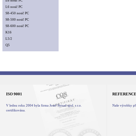
E6 nosič PC
L6 nosič PC
S8-450 nosič PC
S8-500 nosič PC
S8-600 nosič PC
K16
L5/2
Q5
ISO 9001
REFERENC
V lednu roku 2004 byla firma Josef Strnad spol. s r.o.
Naše výrobky při
certifikována.