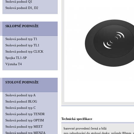
Stolová podnož Q1
Stolová podnož D1, D2
SKLOPNÉ PODNOŽE
Stolová podnož typ T1
Stolová podnož typ TL1
Stolová podnož typ CLICK
Spojka TL1-SP
Výztuha T4
STOLOVÉ PODNOŽE
Stolová podnož typ A
Stolová podnož BLOG
Stolová podnož typ C
Stolová podnož typ TENDR
Technická specifikace
Stolová podnož typ OPTIM
Stolová podnož typ MEET
barevné provedení černá a bílá
Stolová podnož typ MENZA
pro zabudování do stolové desky, průměr 80mm,