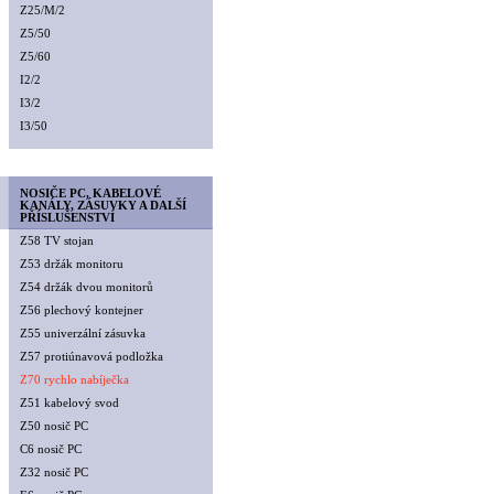
Z25/M/2
Z5/50
Z5/60
I2/2
I3/2
I3/50
NOSIČE PC, KABELOVÉ
KANÁLY, ZÁSUVKY A DALŠÍ
PŘÍSLUŠENSTVÍ
Z58 TV stojan
Z53 držák monitoru
Z54 držák dvou monitorů
Z56 plechový kontejner
Z55 univerzální zásuvka
Z57 protiúnavová podložka
Z70 rychlo nabíječka
Z51 kabelový svod
Z50 nosič PC
C6 nosič PC
Z32 nosič PC