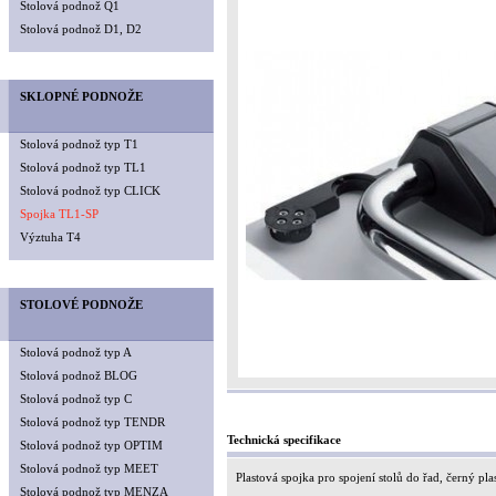
Stolová podnož Q1
Stolová podnož D1, D2
SKLOPNÉ PODNOŽE
Stolová podnož typ T1
Stolová podnož typ TL1
Stolová podnož typ CLICK
Spojka TL1-SP
Výztuha T4
STOLOVÉ PODNOŽE
Stolová podnož typ A
Stolová podnož BLOG
Stolová podnož typ C
Stolová podnož typ TENDR
Technická specifikace
Stolová podnož typ OPTIM
Stolová podnož typ MEET
Plastová spojka pro spojení stolů do řad, černý plas
Stolová podnož typ MENZA