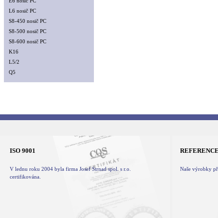
E6 nosič PC
L6 nosič PC
S8-450 nosič PC
S8-500 nosič PC
S8-600 nosič PC
K16
L5/2
Q5
ISO 9001
REFERENC
V lednu roku 2004 byla firma Josef Strnad spol. s r.o.
Naše výrobky při
certifikována.