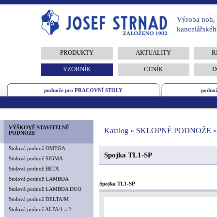
Výroba noh, 
kancelářskéh
PRODUKTY
AKTUALITY
R
VZORNÍK
CENÍK
D
podnože pro PRACOVNÍ STOLY
podno
VÝŠKOVĚ STAVITELNÉ
Katalog » SKLOPNÉ PODNOŽE » 
PODNOŽE
Stolová podnož OMEGA
Spojka TL1-SP
Stolová podnož SIGMA
Stolová podnož BETA
Stolová podnož LAMBDA
Spojka TL1-SP
Stolová podnož LAMBDA DUO
Stolová podnož DELTA/M
Stolová podnož ALFA/1 a 2