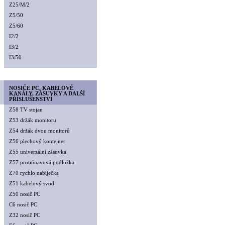
Z25/M/2
Z5/50
Z5/60
I2/2
I3/2
I3/50
NOSIČE PC, KABELOVÉ
KANÁLY, ZÁSUVKY A DALŠÍ
PŘÍSLUŠENSTVÍ
Z58 TV stojan
Z53 držák monitoru
Z54 držák dvou monitorů
Z56 plechový kontejner
Z55 univerzální zásuvka
Z57 protiúnavová podložka
Z70 rychlo nabíječka
Z51 kabelový svod
Z50 nosič PC
C6 nosič PC
Z32 nosič PC