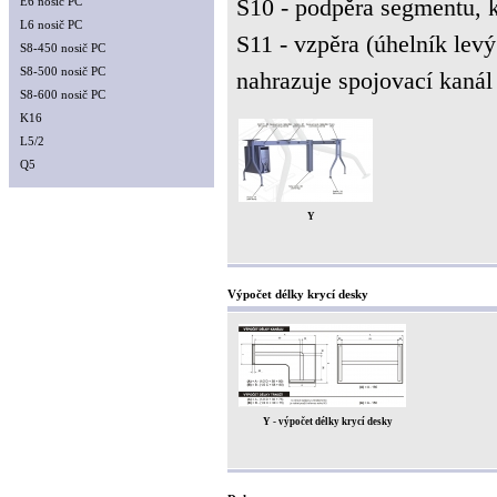
S10 - podpěra segmentu, k
E6 nosič PC
L6 nosič PC
S11 - vzpěra (úhelník levý
S8-450 nosič PC
S8-500 nosič PC
nahrazuje spojovací kanál
S8-600 nosič PC
K16
L5/2
Q5
Y
Výpočet délky krycí desky
Y - výpočet délky krycí desky