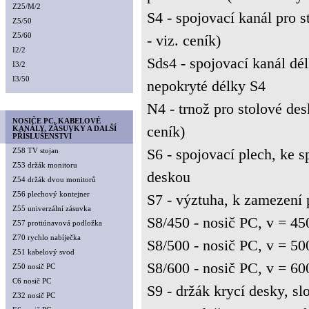
Z25/M/2
S4 - spojovací kanál pr
Z5/50
Z5/60
- viz. ceník)
I2/2
Sds4 - spojovací kanál dé
I3/2
I3/50
nepokryté délky S4
N4 - trnož pro stolové d
NOSIČE PC, KABELOVÉ
ceník)
KANÁLY, ZÁSUVKY A DALŠÍ
PŘÍSLUŠENSTVÍ
S6 - spojovací plech, ke s
Z58 TV stojan
Z53 držák monitoru
deskou
Z54 držák dvou monitorů
Z56 plechový kontejner
S7 - výztuha, k zamezení
Z55 univerzální zásuvka
S8/450 - nosič PC, v = 4
Z57 protiúnavová podložka
Z70 rychlo nabíječka
S8/500 - nosič PC, v = 5
Z51 kabelový svod
S8/600 - nosič PC, v = 6
Z50 nosič PC
C6 nosič PC
S9 - držák krycí desky, s
Z32 nosič PC