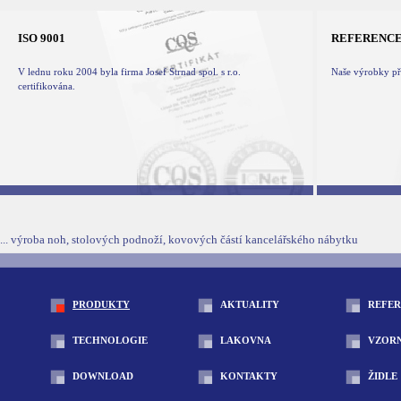
ISO 9001
REFERENC
V lednu roku 2004 byla firma Josef Strnad spol. s r.o.
Naše výrobky při
certifikována.
... výroba noh, stolových podnoží, kovových částí kancelářského nábytku
PRODUKTY
AKTUALITY
REFE
TECHNOLOGIE
LAKOVNA
VZOR
DOWNLOAD
KONTAKTY
ŽIDLE