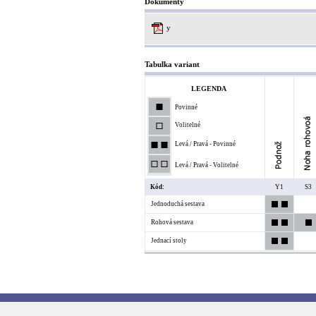
Dokumenty
y
Tabulka variant
LEGENDA
Povinné
Volitelné
Levá / Pravá - Povinné
Levá / Pravá - Volitelné
Kód:
Y1
S3
Jednoduchá sestava
Rohová sestava
Jednací stoly