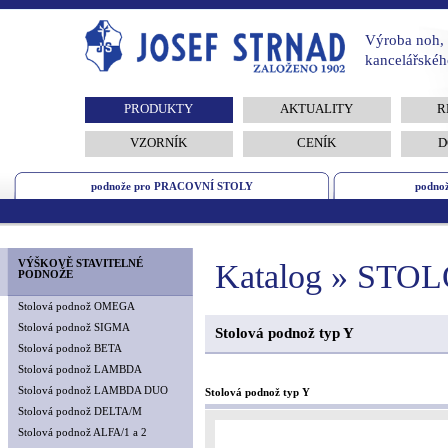
Výroba noh, 
kancelářskéh
PRODUKTY
AKTUALITY
R
VZORNÍK
CENÍK
D
podnože pro PRACOVNÍ STOLY
podno
VÝŠKOVĚ STAVITELNÉ
Katalog » STO
PODNOŽE
Stolová podnož OMEGA
Stolová podnož SIGMA
Stolová podnož typ Y
Stolová podnož BETA
Stolová podnož LAMBDA
Stolová podnož LAMBDA DUO
Stolová podnož typ Y
Stolová podnož DELTA/M
Stolová podnož ALFA/1 a 2