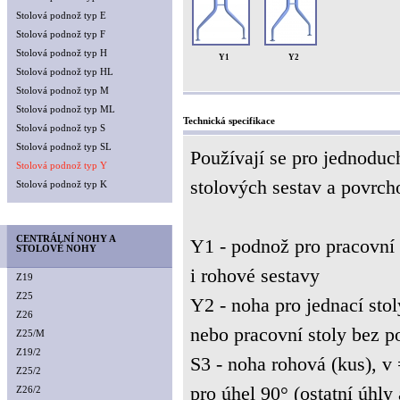
Stolová podnož typ E
Stolová podnož typ F
Stolová podnož typ H
Y1
Y2
Stolová podnož typ HL
Stolová podnož typ M
Stolová podnož typ ML
Technická specifikace
Stolová podnož typ S
Stolová podnož typ SL
Používají se pro jednoduc
Stolová podnož typ Y
stolových sestav a povrch
Stolová podnož typ K
CENTRÁLNÍ NOHY A
Y1 - podnož pro pracovní 
STOLOVÉ NOHY
i rohové sestavy
Z19
Z25
Y2 - noha pro jednací stol
Z26
nebo pracovní stoly bez p
Z25/M
Z19/2
S3 - noha rohová (kus), v
Z25/2
pro úhel 90° (ostatní úhly
Z26/2