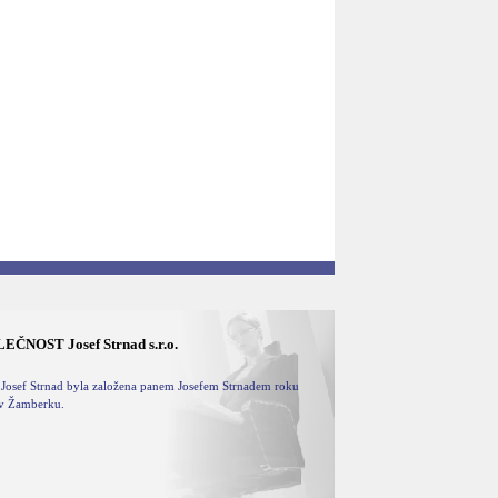
EČNOST Josef Strnad s.r.o.
 Josef Strnad byla založena panem Josefem Strnadem roku
v Žamberku.