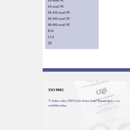
E6 nosič PC
L6 nosič PC
S8-450 nosič PC
S8-500 nosič PC
S8-600 nosič PC
K16
L5/2
Q5
ISO 9001
V lednu roku 2004 byla firma Josef Strnad spol. s r.o.
certifikována.