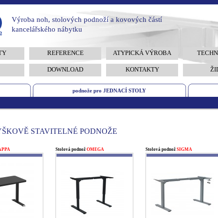
Výroba noh, stolových podnoží a kovových částí
kancelářského nábytku
TY
REFERENCE
ATYPICKÁ VÝROBA
TECHN
DOWNLOAD
KONTAKTY
ŽI
podnože pro JEDNACÍ STOLY
 VÝŠKOVĚ STAVITELNÉ PODNOŽE
KAPPA
Stolová podnož
OMEGA
Stolová podnož
SIGMA