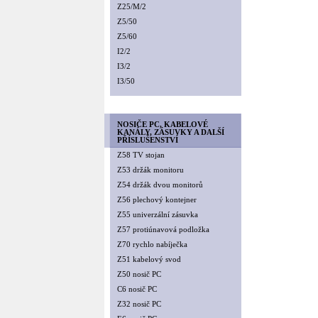
Z25/M/2
Z5/50
Z5/60
I2/2
I3/2
I3/50
NOSIČE PC, KABELOVÉ
KANÁLY, ZÁSUVKY A DALŠÍ
PŘÍSLUŠENSTVÍ
Z58 TV stojan
Z53 držák monitoru
Z54 držák dvou monitorů
Z56 plechový kontejner
Z55 univerzální zásuvka
Z57 protiúnavová podložka
Z70 rychlo nabíječka
Z51 kabelový svod
Z50 nosič PC
C6 nosič PC
Z32 nosič PC