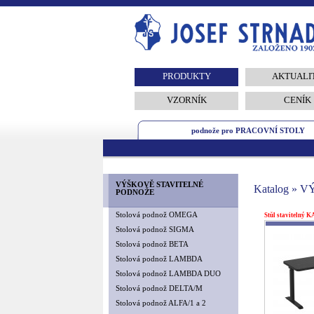
PRODUKTY
AKTUALI
VZORNÍK
CENÍK
podnože pro PRACOVNÍ STOLY
VÝŠKOVĚ STAVITELNÉ
Katalog »
PODNOŽE
Stolová podnož OMEGA
Stůl stavitelný 
Stolová podnož SIGMA
Stolová podnož BETA
Stolová podnož LAMBDA
Stolová podnož LAMBDA DUO
Stolová podnož DELTA/M
Stolová podnož ALFA/1 a 2